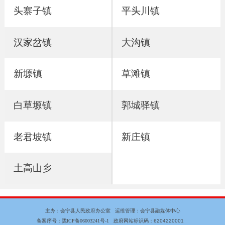
头寨子镇
平头川镇
汉家岔镇
大沟镇
新塬镇
草滩镇
白草塬镇
郭城驿镇
老君坡镇
新庄镇
土高山乡
主办：会宁县人民政府办公室 运维管理：会宁县融媒体中心
备案序号：
陇ICP备06003241号-1
政府网站标识码：6204220001