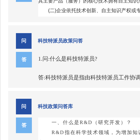
其主要产品（服务）的核心技术拥有自主知识
(二)企业依托技术创新、自主知识产权
例不低于30%。
(三)企业内部具有国民教育中专以上学历
(四)企业拥有较稳定的研究开发或技术
问
科技特派员政策问答
年用于研究开发的自筹经费占企业年销售收入
1.问:什么是科技特派员?
(五)企业有较好的经济效益和发展前景，
答
第五条已被认定的高新技术企业和省级科
答:科技特派员是指由科技特派员工作协
第六条有知识产权违法行为或涉嫌其他违
到基层开展创新创业及技术服务的科技人
问
科技政策问答库
2.问:科技特派员职责有哪些?
一、什么是
R&D（研究开发）
？
答
答:主要包括6个方面。1.开展技术攻关
R&D
指在科学技术领域，为增加知