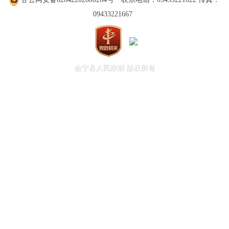
荐留任制。上届科技特派员年度考核获评
09433221667
技管理部门核准，可连任为相应级别科技
由相应科技管理部门论证遂选后统一张榜
会宁县人民政府 版权所有
才揭榜优势深入对接基层需求，进行双向
国务院决定对《国家科学技术奖励条例
一、
将第二条修改为：“国家设立下列
“（一）国家最高科学技术奖；
“（二）国家自然科学奖；
“（三）国家技术发明奖；
“（四）国家科学技术进步奖；