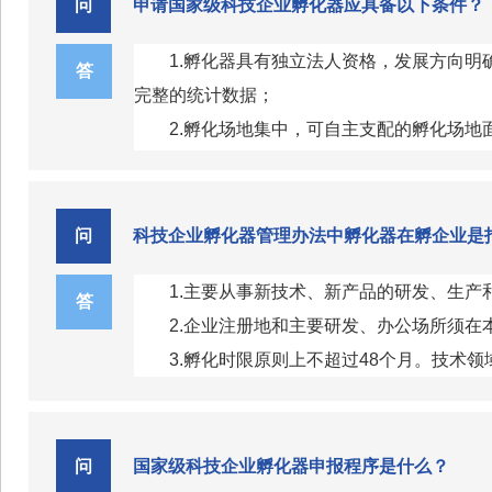
问
申请国家级科技企业孵化器应具备以下条件？
1.孵化器具有独立法人资格，发展方向
答
完整的统计数据；
2.孵化场地集中，可自主支配的孵化场地
3.孵化器配备自有种子资金或合作的孵化
案例；
4.孵化器拥有职业化的服务队伍，专业
问
科技企业孵化器管理办法中孵化器在孵企业是
占机构总人数80%以上，每10家在孵企业至
1.主要从事新技术、新产品的研发、生
业、创业者提供专业化、实践性辅导服务的企
答
2.企业注册地和主要研发、办公场所须在
5.孵化器在孵企业中已申请专利的企业占
3.孵化时限原则上不超过48个月。技术
6.孵化器在孵企业不少于50家且每千平
7.孵化器累计毕业企业应达到20家以上。
问
国家级科技企业孵化器申报程序是什么？