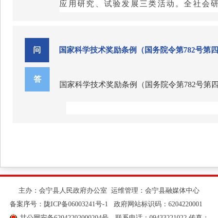
应用研究、试验发展三类活动。
全社会
用技术和成果，依托现有基地和平台开展
业、高等院校、科研院所研发投入组成。
形式与服务对象形成利益共同体，领办、
二
、什么是国家高新技术企业？
需求，开展科普宣传活动，进行相关技术
问
国家科学技术奖励条例（国务院令第782号第
国家高新技术企业是指在《国家重
3.问:科技特派员主要派到什么地方服务?
产权，以此为基础开展经营活动，在中国
需求征集，做好与科技主管部门的沟通和
答
九、科技创新服务平台及载体主要
答:科技特派员的选派遵循双向选择的原
国家科学技术奖励条例（国务院令第782号第
科技创新平台
及载体
是向社会提供
织，优先派往创新型县(市、区)、农业
为国家级、省级和市级，主要包括重点实
区)乡村与企业。每届科技特派员派驻服务
众创空间、星创天地、产业技术创新战略
4.问:科技特派员选派的方式有哪几种?
答:有3种方式可以被选认为科技特派员
《国务院关于修改〈国家科学技术奖励条
主办：会宁县人民政府办公室 运维管理：会宁县融媒体中心
备案序号：
陇ICP备06003241号-1
政府网站标识码：6204220001
由科技部门认定的平台、提供技术支持的
甘公网安备62042202000204号
联系电话：09433221022 传真：