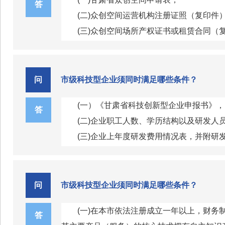
(六)企业无重大安全、重大质量事故或严
答
(二)众创空间运营机构注册证照（复印件
(七)无不良信用记录。
(三)众创空间场所产权证书或租赁合同（
(四)众创空间管理人员的相关资质证明材
(五)众创空间建设运营方案，包括具备
文件等；
问
市级科技型企业须同时满足哪些条件？
(六)众创空间天使投资人、创业投资机构
(一）《甘肃省科技创新型企业申报书》
(七)众创空间为入驻创客、创业团队或创
答
(二)企业职工人数、学历结构以及研发人
(八)众创空间所在所在地科技管理部门出
(三)企业上年度研发费用情况表，并附研
(九)年度申报通知规定的其他要求。
(四)企业上年度的技术产品服务情况表和
(五)近一个会计年度企业所得税年度纳税
问
市级科技型企业须同时满足哪些条件？
(一)在本市依法注册成立一年以上，财
答