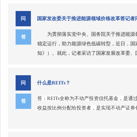
问
国家发改委关于推进能源领域价格改革答记者
为贯彻落实党中央、国务院关于推进能源
答
稳定运行，助力能源绿色低碳转型，近日，国
知》）。就此，记者采访了国家发展改革委、
问：为什么要完善发电侧容量电价机制？
答：近年来，我国新能源大规模发展，已
能源出力不足、电力供应紧张时段保障稳定
问
什么是REITs？
能。为引导调节性电源合理建设、支持其更好
答：REITs全称为不动产投资信托基金，是
电、新型储能容量电价机制。通过发放“保底
随着新型电力系统建设发展，现行容量电
答
收益按比例分配给投资者，是实现不动产证券
行，有力促进新能源消纳利用。
出现不足苗头；二是现行抽水蓄能容量电价机
新型储能容量电价机制原则不统一，不利于营
电、抽水蓄能、新型储能容量电价机制，适时
问：《通知》是如何分类完善煤电、气电