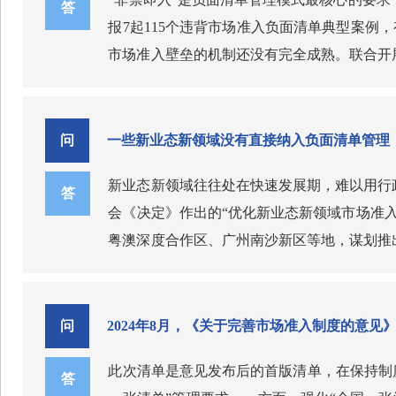
答
报7起115个违背市场准入负面清单典型案例
市场准入壁垒的机制还没有完全成熟。联合开
改、案例通报等长效机制，为坚持和落实“两
范性文件、其他政策性文件等形式设立和实行
问
一些新业态新领域没有直接纳入负面清单管理
新业态新领域往往处在快速发展期，难以用行
答
会《决定》作出的“优化新业态新领域市场准
粤澳深度合作区、广州南沙新区等地，谋划推
领域取得一系列成果。我们将聚焦重要领域、
循环，推动新产业新模式新动能发展。并围绕
制定和推出新的放宽市场准入特别措施。将联
问
2024年8月，《关于完善市场准入制度的意
此次清单是意见发布后的首版清单，在保持制
答