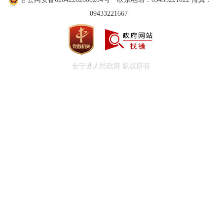
贴资金用完为止。
09433221667
五、关于补贴流程。补贴流程有3个环节
办”APP或微信、支付宝“甘快办”小程序
道办事处）提出申请，乡镇人民政府（街道办
会宁县人民政府 版权所有