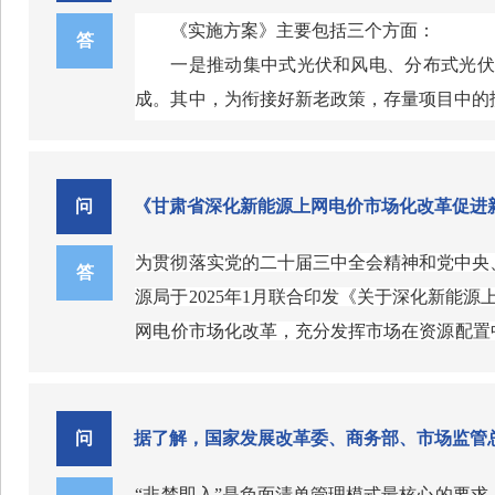
的平价市场化项目）。存量项目的差价结算机
集中竞价、边际出清形成，执行期限12年。
力安全保供能力，调动调节性电源建设积极性
《实施方案》主要包括三个方面：
对存量新能源项目发展的支持和保护。
答
纳利用，助力能源绿色低碳转型；三是有利于
一是推动集中式光伏和风电、分布式光伏
高效地建设新型电力系统。（来源：国家发展
成。其中，为衔接好新老政策，存量项目中的扶
入市或未聚合参与市场的分布式光伏项目，默
二是建立新能源可持续发展价格结算机制
网甘肃省电力公司按月开展差价结算。当现货
问
《甘肃省深化新能源上网电价市场化改革促进
扣除差价反哺工商业用户。
为贯彻落实党的二十届三中全会精神和党中央
三是完善与新型电力系统相适应的电力市
答
源局于2025年1月联合印发《关于深化新能源
电价机制政策、电力零售市场交易规则，加快
网电价市场化改革，充分发挥市场在资源配置
省级出台具体实施方案。结合甘肃实际，《
甘
问
据了解，国家发展改革委、商务部、市场监管
“非禁即入”是负面清单管理模式最核心的要