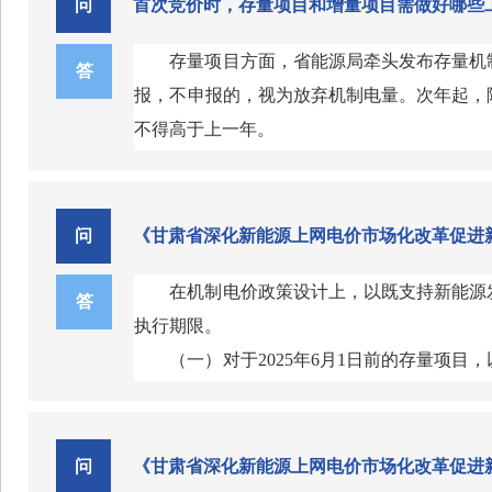
问
首次竞价时，存量项目和增量项目需做好哪些
业实施集中报价需要履行申报、审核、公示、
易，仅允许同一集团内同一省（区、市）的
充分发挥调节作用的情况，《通知》提出，加
相关监测分析指标，提升报价行为实时监测能
模。第二部分明确工作流程。参与集中报价的
问：下一步如何推动《通知》落地？
电力市场，促进调节作用充分发挥。
存量项目方面，省能源局牵头发布存量机
答
监控分析报告；新能源发电企业要按年度提
力交易机构提出申请，原则上3个月内只能申
答：国家能源局将做好《通知》的宣传解
二是优化煤电中长期市场交易价格下限。
报，不申报的，视为放弃机制电量。次年起，
知》的主要内容有哪些？
系、交易结算关系等。发电企业之间应明确各
价行为监管。同时，国家能源局将密切关注电
内煤电中长期市场交易价格下限，不再统一执
不得高于上一年。
门对集中报价行为的监管要求，规范市场管理
力市场相关政策，加快建设全国统一电力市场
定下限，促进各类机组公平竞争。
增量项目方面，原则上在每年10月底前
地方相关部门要建立工作机制，强化报价行为
三是鼓励供需双方签订灵活价格机制。为
项目机制电量规模、机制电价竞价上下限等规
发电成本变化的灵活价格机制，各地不得强制
竞价公告，按照《甘肃省新能源可持续发展价
问
《甘肃省深化新能源上网电价市场化改革促进
货价格等挂钩。
项目分两个批次组织竞价，第一批次为2025年6月
在机制电价政策设计上，以既支持新能源
问：政策对终端用户有什么影响？
期间已投产和计划投产、且未纳入过机制执行
答
执行期限。
答：政策出台后，对居民、农业用户电价
（一）对于2025年6月1日前的存量项目
性电源需要通过电能量市场回收的成本下降、
制电价为0.3078元/千瓦时。执行期限按
善发电侧容量电价机制，有利于加快构建新型
范、光热发电、分散式风电及国家能源局专项
问：完善发电侧容量电价机制有什么积极
项目收益稳定；除此以外剩余的机制电量规模，由
（二）对于2025年6月1日起投产的增
问
《甘肃省深化新能源上网电价市场化改革促进
答：完善发电侧容量电价机制，较好地统