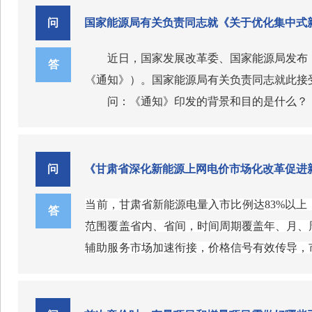
答：《通知》对现行煤电、气电、抽水蓄
问
国家能源局有关负责同志就《关于优化集中式
一是煤电、气电。各地将通过容量电价回
法建立气电容量电价机制。
近日，国家发展改革委、国家能源局发布
答
二是抽水蓄能。2021年，国家发展改革
《通知》）。国家能源局有关负责同志就此接
抽水蓄能电站主要通过参与市场回收成本、获
问：《通知》印发的背景和目的是什么？
站，维持现行价格机制不变，具体由各地制定
答：随着全国统一电力市场加速推进和《
地统一容量电价，同时电站自主参与电力市场
三是电网侧独立新型储能。各地可根据当
（发改价格〔2025〕136号）出台，新
问：为什么要建立可靠容量补偿机制？
远、人员配置少，客观上难以满足独立报价的
问
《甘肃省深化新能源上网电价市场化改革促进
答：可靠容量是指机组在电力系统顶峰时
式新能源集中报价限制，更好适应新能源全面
问：《通知》的起草思路是什么？
规模装机容量能够提供的可靠容量是不同的。
当前，甘肃省新能源电量入市比例达83%以
草了《通知》，探索推进集中式新能源发电企
答：我们综合各方意见建议，按照“疏堵结
答
小的条件。因此，《通知》提出，各地电力现
范围覆盖省内、省间，时间周期覆盖年、月、
集中式新能源发电企业报价限制，允许多个场
有序放开限制。一是方式上允许集中报价。
机组类型分别制定容量电价。这样，有利于促
问：《通知》对电力市场交易和价格机制
辅助服务市场加速衔接，价格信号有效传导，
测及监管，推动新能源灵活参与市场交易，提
价，以降低经营主体交易成本，鼓励不同类型
答：容量电价机制与电力市场交易、价格
好。甘肃省机制电价政策，整体利好新能源发
关要求等内容。二是规模上加以必要限制。根
答：《通知》包括5部分18条，包含基
善。
发展态势，推动光伏产业尤其是分布式光伏将
等，在多种方案测算基础上，确定集中报价限
明确了集中报价的定义、适用范围、规模限制
一是推动抽水蓄能、新型储能公平参与电