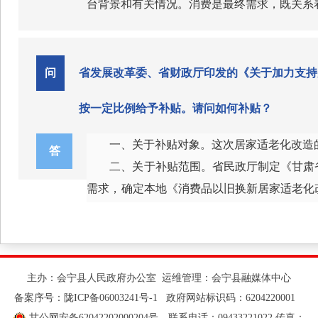
台背景和有关情况。消费是最终需求，既关系
数量已由2018年版的151项缩减至106项，
策的着力点要更多转向惠民生、促消费。各部
责，2024年向地方安排1500亿元超长期特
总体来看，我国已连续十余年稳居全球第
如说，商务部牵头推进的服务消费高质量发展
高，新的市场空间还在不断地拓展。今天上午，
问
省发展改革委、省财政厅印发的《关于加力支持
消费品以旧换新政策带动了相应品类商品零售
按一定比例给予补贴。请问如何补贴？
分满足、消费环境有待优化等问题仍客观存在
中央经济工作会议、政府工作报告都把“
振消费专项行动。这些都体现了党中央对民生
一、关于补贴对象。这次居家适老化改造
答
方案》，并报请以中办、国办名义印发。这个
二、关于补贴范围。省民政厅制定《甘肃
以高质量供给创造有效需求，以优化消费环境
下一步，国家发展改革委将会同有关部门
需求，确定本地《消费品以旧换新居家适老化
求端的城乡居民增收促进行动、消费能力保障
工作机制，支持各地区因地制宜探索务实举
所需装修费、人工费等不予补贴。
环境端的消费环境改善提升行动、限制措施清
三、关于补贴标准。购置本地区补贴清单
置总价的70%进行补贴，每户只能补贴一次。
内有3名及以上老年人，补贴金额最高不超过2
主办：会宁县人民政府办公室 运维管理：会宁县融媒体中心
备案序号：
陇ICP备06003241号-1
四、关于补贴时限。自本地清单发布之日起
政府网站标识码：6204220001
甘公网安备62042202000204号
联系电话：09433221022 传真：