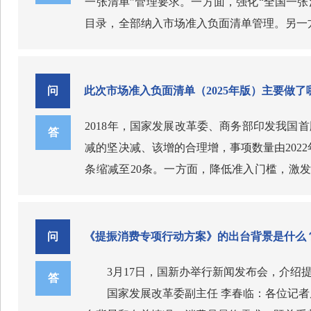
一张清单”管理要求。一方面，强化“全国一
目录，全部纳入市场准入负面清单管理。另一
负面清单与之直接衔接，支持地方先行先试。
据、技术标准、许可要求、办理时限，制定市
备案管理的事项，不得以备案名义变相设立许
问
此次市场准入负面清单（2025年版）主要做了
准入负面清单的各项规定，落实国民待遇要求
2018年，国家发展改革委、商务部印发我国首版
有关规定；境外服务提供者以跨境形式向中国
答
减的坚决减、该增的合理增，事项数量由2022年
规范化便利化要求。统筹衔接“证”“照”管
条缩减至20条。一方面，降低准入门槛，激
主体在办理营业执照、登记经营范围时，就能
开。如取消电视剧制作单位设立、药品批发零
域保持必要市场准入管理，但准入环节更加精
购等管理措施；取消有关地方设立的船舶设计
问
《提振消费专项行动方案》的出台背景是什么
规范重点领域准入，兜牢安全底线。依据已出
3月17日，国新办举行新闻发布会，介
措施，比如将“民用无人驾驶航空器运营合格
答
国家发展改革委副主任 李春临：各位记
使用“期货公司”字样。将重要工业产品许可证