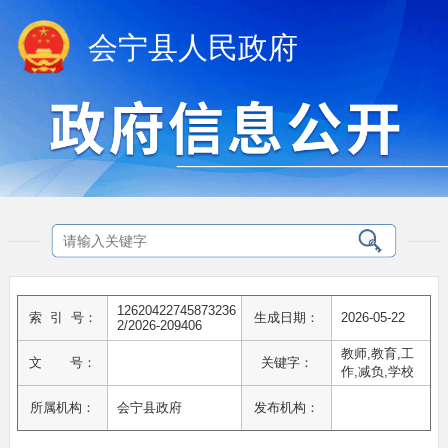
会宁县人民政府
12620422745873236
索 引 号：
生成日期：
2026-05-22
2/2026-209406
教师,教育,工
文 号：
关键字：
作,减负,学校
所属机构：
会宁县政府
发布机构：