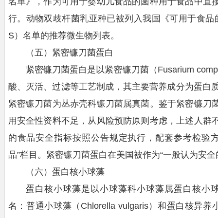
名单》，作为可用于婴幼儿食品的菌种用于食品中直
行。动物双歧杆菌乳亚种已被列入我国《可用于食品
S）名单的推荐微生物列表。
（五）紧密镰刀菌蛋白
紧密镰刀菌蛋白是以紧密镰刀菌（Fusarium com
酸、灭活、过滤等工艺制成，其主要营养成分为蛋白质（≥5
紧密镰刀菌为丛赤壳科镰刀菌属真菌。鉴于紧密镰刀
用安全性资料不足，从风险预防原则考虑，上述人群
的食品安全指标按照公告规定执行，配套参考检验方
品”栏目。紧密镰刀菌蛋白在美国被作为“一般认为安全的
（六）蛋白核小球藻
蛋白核小球藻是以小球藻科小球藻属蛋白核小球藻（拉丁名
名：普通小球藻（Chlorella vulgaris）和蛋白核异养小球藻