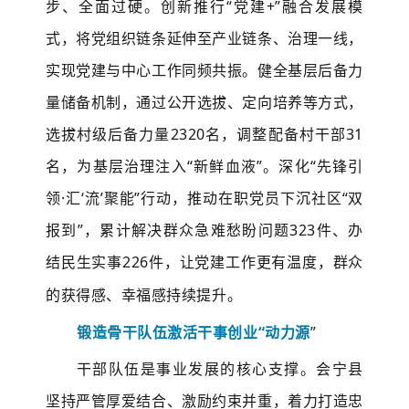
步、全面过硬。创新推行“党建+”融合发展模
式，将党组织链条延伸至产业链条、治理一线，
实现党建与中心工作同频共振。健全基层后备力
量储备机制，通过公开选拔、定向培养等方式，
选拔村级后备力量2320名，调整配备村干部31
名，为基层治理注入“新鲜血液”。深化“先锋引
领·汇‘流’聚能”行动，推动在职党员下沉社区“双
报到”，累计解决群众急难愁盼问题323件、办
结民生实事226件，让党建工作更有温度，群众
的获得感、幸福感持续提升。
锻造骨干队伍
激活干事创业
“动力源
”
干部队伍是事业发展的核心支撑。会宁县
坚持严管厚爱结合、激励约束并重，着力打造忠