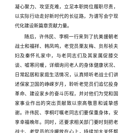
凝心聚力、攻坚克难，立足本职岗位履职尽责，
以实际行动走好新时代的长征路，为谱写会宁现
代化建设新篇章贡献力量。
随后，许伟民、李桐一行来到了抗美援朝老
战士和福祥、韩凤鸣，老党员栗友梅、贠彤祯夫
妇及秦怀礼家中，与老同志们及其家属促膝交
谈、嘘寒问暖，详细询问老人的身体健康状况、
日常起居和家庭生活情况，认真倾听老战士们讲
述保家卫国的峥嵘岁月，聆听老党员们追忆投身
革命、建设家乡的奋斗历程，并对他们为党和国
家事业作出的突出贡献致以崇高敬意和诚挚感
谢。许伟民、李桐叮嘱老同志们要保重身体，安
享幸福晚年。同时，还要求相关部门要时刻把老
战士、老党员的冷暖放在心上，持续加大关怀帮