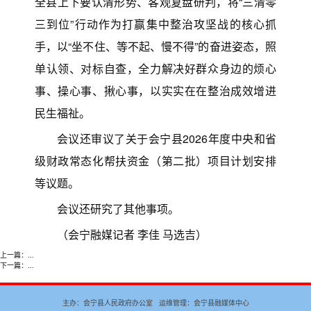
全县上下要认清形势、客观复盘研判，将“三清零
三到位”行动作为打赢集中整治攻坚战的核心抓
手，以“坐不住、等不起、慢不得”的奋进姿态，照
单认领、对标自查，全力解决好群众身边的烦心
事、操心事、揪心事，以实实在在整治成效增进
民生福祉。
会议还审议了关于会宁县2026年度中央和省
级财政常态化帮扶资金（第二批）项目计划安排
等议题。
会议还研究了其他事项。
（会宁融媒记者 李佳 马选吉）
上一篇：
...
下一篇：
...
主办：会宁县人民政府办公室 运维管理：会宁县融媒体中心