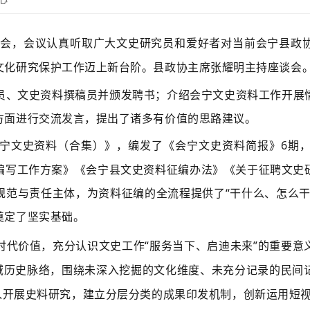
座谈会，会议认真听取广大文史研究员和爱好者对当前会宁县政
文化研究保护工作迈上新台阶。县政协主席张耀明主持座谈会
员、文史资料撰稿员并颁发聘书；介绍会宁文史资料工作开展
方面进行交流发言，提出了诸多有价值的思路建议。
宁文史资料（合集）》，编发了《会宁文史资料简报》
6期
编写工作方案》《会宁县文史资料征编办法》《关于征聘文史
规范与责任主体，为资料征编的全流程提供了“干什么、怎么干
奠定了坚实基础。
时代价值，充分认识文史工作
“服务当下、启迪未来”的重要
县域历史脉络，围绕未深入挖掘的文化维度、未充分记录的民间
入开展史料研究，建立分层分类的成果印发机制，创新运用短